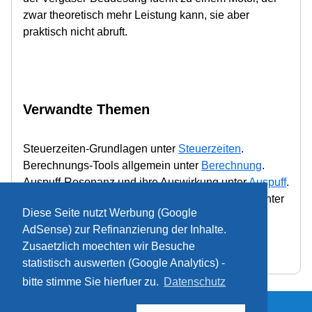
zwar theoretisch mehr Leistung kann, sie aber
praktisch nicht abruft.
Verwandte Themen
Steuerzeiten-Grundlagen unter
Steuerzeiten
.
Berechnungs-Tools allgemein unter
Berechnung
.
Auspuff-Resonanz und ihre Auswirkung unter
Auspuff
.
Direkte Umrechnung Kanalhoehe zu Steuerzeit unter
Diese Seite nutzt Werbung (Google
Steuerzeit umrechnen
.
AdSense) zur Refinanzierung der Inhalte.
Zusaetzlich moechten wir Besuche
statistisch auswerten (Google Analytics) -
bitte stimme Sie hierfuer zu.
Datenschutz
Impressum & Cookies