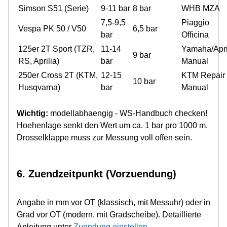
Simson S51 (Serie)
9-11 bar
8 bar
WHB MZA
7,5-9,5
Piaggio
Vespa PK 50 / V50
6,5 bar
bar
Officina
125er 2T Sport (TZR,
11-14
Yamaha/Apri
9 bar
RS, Aprilia)
bar
Manual
250er Cross 2T (KTM,
12-15
KTM Repair
10 bar
Husqvarna)
bar
Manual
Wichtig:
modellabhaengig - WS-Handbuch checken!
Hoehenlage senkt den Wert um ca. 1 bar pro 1000 m.
Drosselklappe muss zur Messung voll offen sein.
6. Zuendzeitpunkt (Vorzuendung)
Angabe in mm vor OT (klassisch, mit Messuhr) oder in
Grad vor OT (modern, mit Gradscheibe). Detaillierte
Anleitung unter
Zuendung einstellen
.