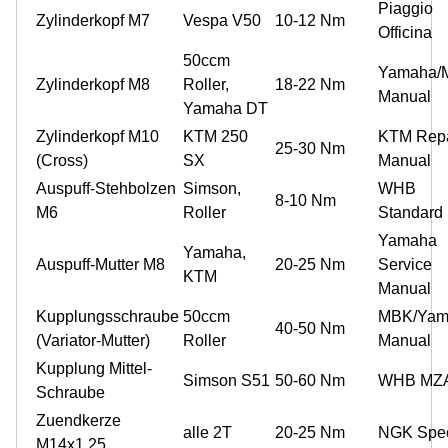
Piaggio
Zylinderkopf M7
Vespa V50
10-12 Nm
Officina
50ccm
Yamaha/
Zylinderkopf M8
Roller,
18-22 Nm
Manual
Yamaha DT
Zylinderkopf M10
KTM 250
KTM Repa
25-30 Nm
(Cross)
SX
Manual
Auspuff-Stehbolzen
Simson,
WHB
8-10 Nm
M6
Roller
Standard
Yamaha
Yamaha,
Auspuff-Mutter M8
20-25 Nm
Service
KTM
Manual
Kupplungsschraube
50ccm
MBK/Yam
40-50 Nm
(Variator-Mutter)
Roller
Manual
Kupplung Mittel-
Simson S51
50-60 Nm
WHB MZ
Schraube
Zuendkerze
alle 2T
20-25 Nm
NGK Spe
M14x1,25