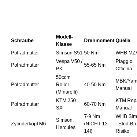
Modell-
Schraube
Drehmoment
Quelle
Klasse
Polradmutter
Simson S51
50 Nm
WHB MZ
Vespa V50 /
Piaggio
Polradmutter
55-65 Nm
PK
Officina
50ccm
MBK/Yam
Polradmutter
Roller
40-50 Nm
Manual
(Minarelli)
KTM 250
KTM Repa
Polradmutter
60-70 Nm
SX
Manual
7-9 Nm
WHB Sim
Simson,
Zylinderkopf M6
(NICHT 13-
- Stud-Br
Hercules
14!)
Risiko