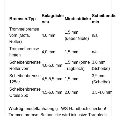
Belagdicke
Scheibendi
Bremsen-Typ
Mindestdicke
neu
min
Trommelbremse
1,5 mm
vorn (Mofa,
4,0 mm
n/a
(ueber Niete)
Roller)
Trommelbremse
4,0 mm
1,5 mm
n/a
hinten
Scheibenbremse
1,5 mm (ohne
3,0 mm
4,0-5,0 mm
Roller vorn
Tragblech)
(Scheibe)
Scheibenbremse
3,5 mm
4,5-5,5 mm
1,5 mm
125er
(Scheibe)
Scheibenbremse
4,5-6,0 mm
2,0 mm
3,5-4,0 mm
Cross 250
Wichtig:
modellabhaengig - WS-Handbuch checken!
Trommelbremse: Belagdicke wird inklusive Tragblech