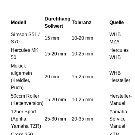
Durchhang
Modell
Toleranz
Quelle
Sollwert
Simson S51 /
WHB
15 mm
10-20 mm
S70
MZA
Hercules MK
Hercules
15-20 mm
10-25 mm
50
WHB
Mokick
allgemein
WHB
20 mm
15-25 mm
(Kreidler,
Hersteller
Puch)
50ccm Roller
Hersteller-
15-20 mm
10-25 mm
(Kettenversion)
Manual
125er Sport
Yamaha
(Aprilia,
25-30 mm
20-35 mm
Service
Yamaha TZR)
Manual
Cross 250
KTM