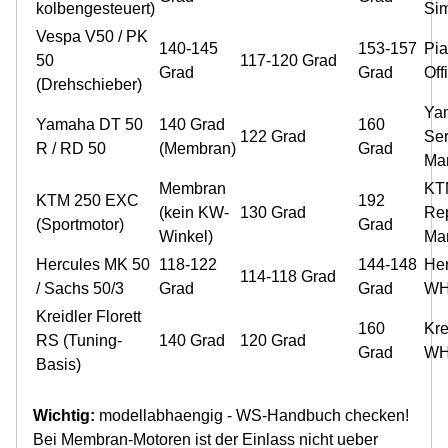
kolbengesteuert)
Si
Vespa V50 / PK
140-145
153-157
Pia
50
117-120 Grad
Grad
Grad
Off
(Drehschieber)
Ya
Yamaha DT 50
140 Grad
160
122 Grad
Ser
R / RD 50
(Membran)
Grad
Ma
Membran
KT
KTM 250 EXC
192
(kein KW-
130 Grad
Rep
(Sportmotor)
Grad
Winkel)
Ma
Hercules MK 50
118-122
144-148
Her
114-118 Grad
/ Sachs 50/3
Grad
Grad
W
Kreidler Florett
160
Kre
RS (Tuning-
140 Grad
120 Grad
Grad
W
Basis)
Wichtig:
modellabhaengig - WS-Handbuch checken!
Bei Membran-Motoren ist der Einlass nicht ueber