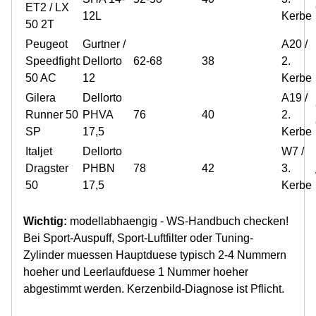
ET2 / LX
12L
Kerbe
50 2T
Peugeot
Gurtner /
A20 /
Speedfight
Dellorto
62-68
38
2.
50 AC
12
Kerbe
Gilera
Dellorto
A19 /
Runner 50
PHVA
76
40
2.
SP
17,5
Kerbe
Italjet
Dellorto
W7 /
Dragster
PHBN
78
42
3.
50
17,5
Kerbe
Wichtig:
modellabhaengig - WS-Handbuch checken!
Bei Sport-Auspuff, Sport-Luftfilter oder Tuning-
Zylinder muessen Hauptduese typisch 2-4 Nummern
hoeher und Leerlaufduese 1 Nummer hoeher
abgestimmt werden. Kerzenbild-Diagnose ist Pflicht.