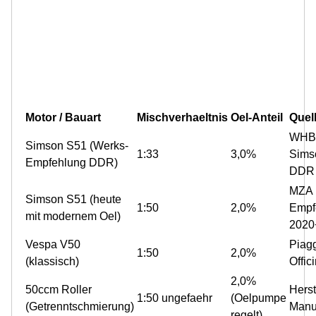
Motor / Bauart
Mischverhaeltnis
Oel-Anteil
Quel
WHB
Simson S51 (Werks-
1:33
3,0%
Sims
Empfehlung DDR)
DDR
MZA
Simson S51 (heute
1:50
2,0%
Empf
mit modernem Oel)
2020
Vespa V50
Piag
1:50
2,0%
(klassisch)
Offic
2,0%
50ccm Roller
Herst
1:50 ungefaehr
(Oelpumpe
(Getrenntschmierung)
Manu
regelt)