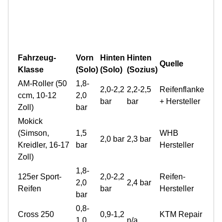
Fahrzeug-
Vorn
Hinten
Hinten
Quelle
Klasse
(Solo)
(Solo)
(Sozius)
AM-Roller (50
1,8-
2,0-2,2
2,2-2,5
Reifenflanke
ccm, 10-12
2,0
bar
bar
+ Hersteller
Zoll)
bar
Mokick
(Simson,
1,5
WHB
2,0 bar
2,3 bar
Kreidler, 16-17
bar
Hersteller
Zoll)
1,8-
125er Sport-
2,0-2,2
Reifen-
2,0
2,4 bar
Reifen
bar
Hersteller
bar
0,8-
Cross 250
0,9-1,2
KTM Repair
1,0
n/a