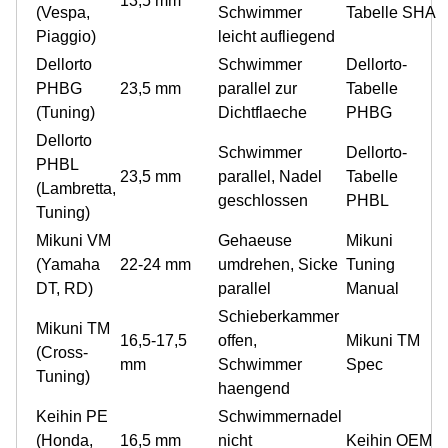
13,5 mm
(Vespa,
Schwimmer
Tabelle SHA
Piaggio)
leicht aufliegend
Dellorto
Schwimmer
Dellorto-
PHBG
23,5 mm
parallel zur
Tabelle
(Tuning)
Dichtflaeche
PHBG
Dellorto
Schwimmer
Dellorto-
PHBL
23,5 mm
parallel, Nadel
Tabelle
(Lambretta,
geschlossen
PHBL
Tuning)
Mikuni VM
Gehaeuse
Mikuni
(Yamaha
22-24 mm
umdrehen, Sicke
Tuning
DT, RD)
parallel
Manual
Schieberkammer
Mikuni TM
16,5-17,5
offen,
Mikuni TM
(Cross-
mm
Schwimmer
Spec
Tuning)
haengend
Keihin PE
Schwimmernadel
(Honda,
16,5 mm
nicht
Keihin OEM