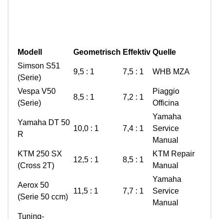
Modell
Geometrisch
Effektiv
Quelle
Simson S51
9,5 : 1
7,5 : 1
WHB MZA
(Serie)
Vespa V50
Piaggio
8,5 : 1
7,2 : 1
(Serie)
Officina
Yamaha
Yamaha DT 50
10,0 : 1
7,4 : 1
Service
R
Manual
KTM 250 SX
KTM Repair
12,5 : 1
8,5 : 1
(Cross 2T)
Manual
Yamaha
Aerox 50
11,5 : 1
7,7 : 1
Service
(Serie 50 ccm)
Manual
Tuning-