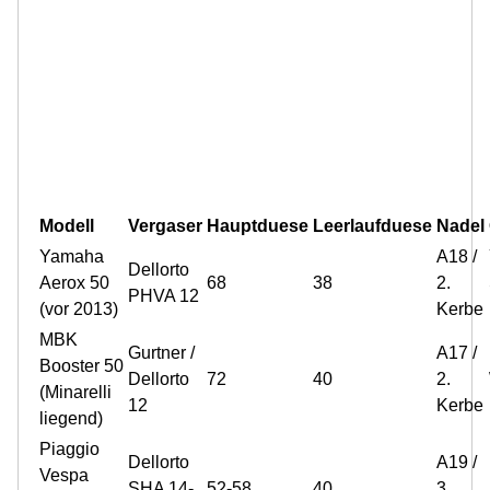
Modell
Vergaser
Hauptduese
Leerlaufduese
Nadel
Yamaha
A18 /
Dellorto
Aerox 50
68
38
2.
PHVA 12
(vor 2013)
Kerbe
MBK
Gurtner /
A17 /
Booster 50
Dellorto
72
40
2.
(Minarelli
12
Kerbe
liegend)
Piaggio
Dellorto
A19 /
Vespa
SHA 14-
52-58
40
3.