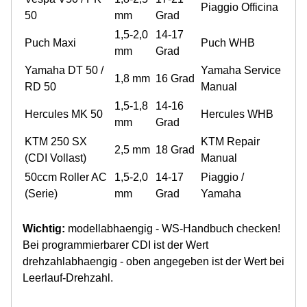
Piaggio Officina
50
mm
Grad
1,5-2,0
14-17
Puch Maxi
Puch WHB
mm
Grad
Yamaha DT 50 /
Yamaha Service
1,8 mm
16 Grad
RD 50
Manual
1,5-1,8
14-16
Hercules MK 50
Hercules WHB
mm
Grad
KTM 250 SX
KTM Repair
2,5 mm
18 Grad
(CDI Vollast)
Manual
50ccm Roller AC
1,5-2,0
14-17
Piaggio /
(Serie)
mm
Grad
Yamaha
Wichtig:
modellabhaengig - WS-Handbuch checken!
Bei programmierbarer CDI ist der Wert
drehzahlabhaengig - oben angegeben ist der Wert bei
Leerlauf-Drehzahl.