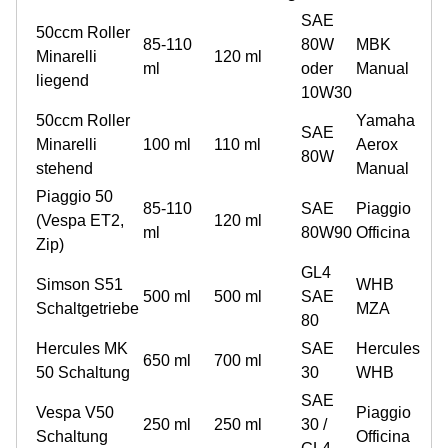
SAE
50ccm Roller
85-110
80W
MBK
Minarelli
120 ml
ml
oder
Manual
liegend
10W30
50ccm Roller
Yamaha
SAE
Minarelli
100 ml
110 ml
Aerox
80W
stehend
Manual
Piaggio 50
85-110
SAE
Piaggio
(Vespa ET2,
120 ml
ml
80W90
Officina
Zip)
GL4
Simson S51
WHB
500 ml
500 ml
SAE
Schaltgetriebe
MZA
80
Hercules MK
SAE
Hercules
650 ml
700 ml
50 Schaltung
30
WHB
SAE
Vespa V50
Piaggio
250 ml
250 ml
30 /
Schaltung
Officina