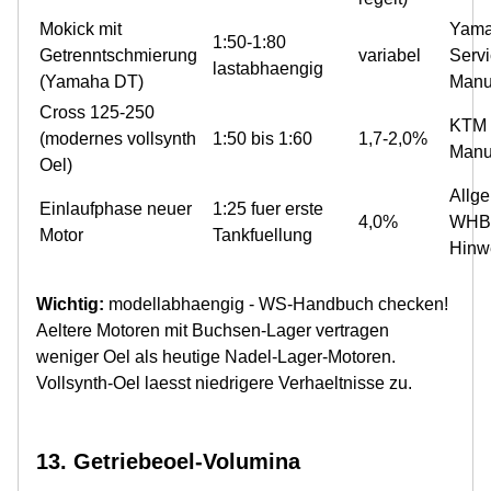
Mokick mit
Yam
1:50-1:80
Getrenntschmierung
variabel
Serv
lastabhaengig
(Yamaha DT)
Manu
Cross 125-250
KTM 
(modernes vollsynth
1:50 bis 1:60
1,7-2,0%
Manu
Oel)
Allg
Einlaufphase neuer
1:25 fuer erste
4,0%
WHB
Motor
Tankfuellung
Hinw
Wichtig:
modellabhaengig - WS-Handbuch checken!
Aeltere Motoren mit Buchsen-Lager vertragen
weniger Oel als heutige Nadel-Lager-Motoren.
Vollsynth-Oel laesst niedrigere Verhaeltnisse zu.
13. Getriebeoel-Volumina