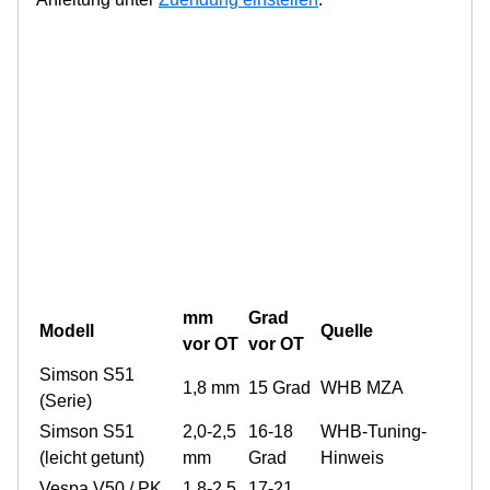
mm
Grad
Modell
Quelle
vor OT
vor OT
Simson S51
1,8 mm
15 Grad
WHB MZA
(Serie)
Simson S51
2,0-2,5
16-18
WHB-Tuning-
(leicht getunt)
mm
Grad
Hinweis
Vespa V50 / PK
1,8-2,5
17-21