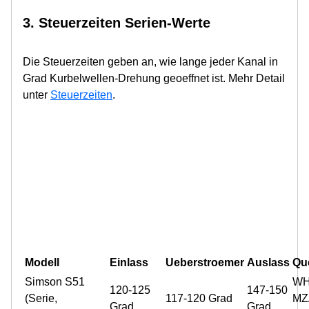
3. Steuerzeiten Serien-Werte
Die Steuerzeiten geben an, wie lange jeder Kanal in
Grad Kurbelwellen-Drehung geoeffnet ist. Mehr Detail
unter
Steuerzeiten
.
Modell
Einlass
Ueberstroemer
Auslass
Que
Simson S51
W
120-125
147-150
(Serie,
117-120 Grad
MZ
Grad
Grad