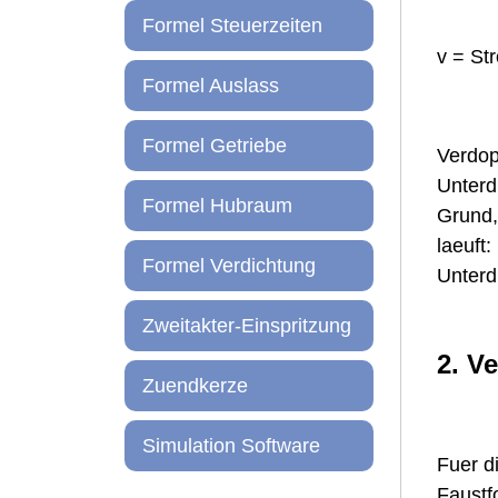
Formel Steuerzeiten
v = St
Formel Auslass
Formel Getriebe
Verdopp
Unterd
Formel Hubraum
Grund,
laeuft
Formel Verdichtung
Unterd
Zweitakter-Einspritzung
2. V
Zuendkerze
Simulation Software
Fuer d
Faustf