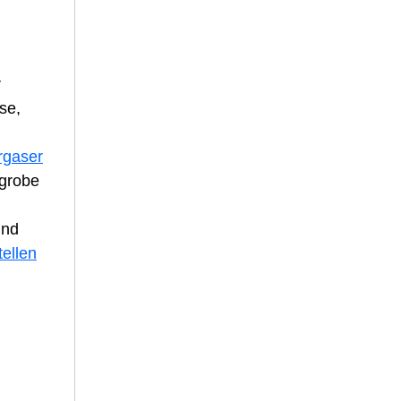
r
se,
rgaser
 grobe
und
tellen