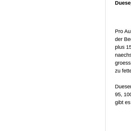
Duese_
Pro Aus
der Be
plus 15
naechs
groess
zu fet
Duesen
95, 10
gibt e