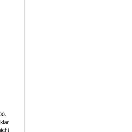
00.
klar
icht