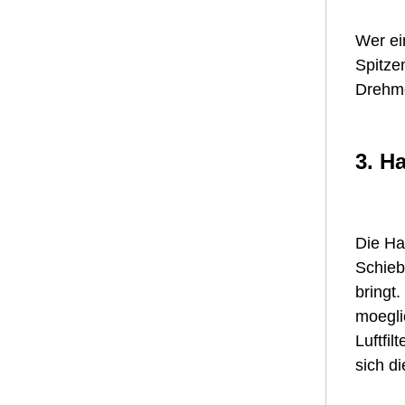
Wer ei
Spitze
Drehmo
3. H
Die Ha
Schieb
bringt
moegli
Luftfi
sich d