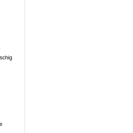
r
schig
e