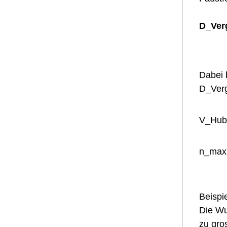
D_Ver
Dabei 
D_Verg
V_Hub
n_max 
Beispi
Die Wu
zu gro