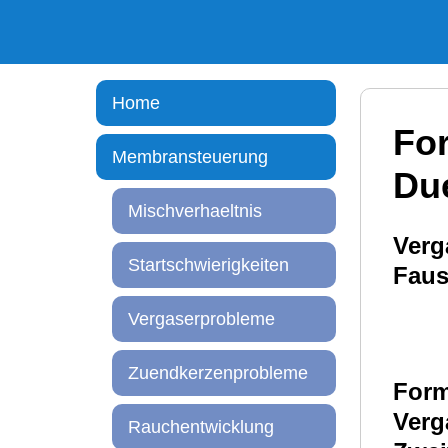
Home
For
Membransteuerung
Du
Mischverhaeltnis
Verg
Startschwierigkeiten
Faus
Vergaserprobleme
Zuendkerzenprobleme
Form
Verg
Rauchentwicklung