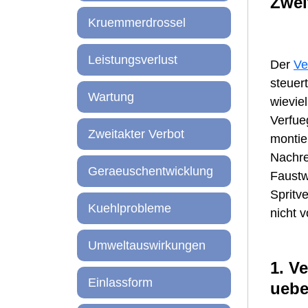
Zwei
Kruemmerdrossel
Leistungsverlust
Der
Ve
steuer
Wartung
wievie
Verfue
Zweitakter Verbot
montie
Nachre
Geraeuschentwicklung
Faustw
Spritv
Kuehlprobleme
nicht 
Umweltauswirkungen
1. V
Einlassform
uebe