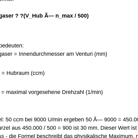
gaser ? ?(V_Hub Ã— n_max / 500)
bedeuten:
aser = Innendurchmesser am Venturi (mm)
 = Hubraum (ccm)
= maximal vorgesehene Drehzahl (1/min)
el: 50 ccm bei 9000 U/min ergeben 50 Ã— 9000 = 450.0
rzel aus 450.000 / 500 = 900 ist 30 mm. Dieser Wert ist 
ss - die Formel beschreibt das physikalische Maximum, n