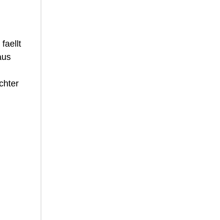
faellt
aus
chter