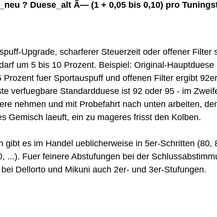
neu ? Duese_alt Ã— (1 + 0,05 bis 0,10) pro Tunings
puff-Upgrade, scharferer Steuerzeit oder offener Filter s
darf um 5 bis 10 Prozent. Beispiel: Original-Hauptduese 
 Prozent fuer Sportauspuff und offenen Filter ergibt 92er
te verfuegbare Standardduese ist 92 oder 95 - im Zweife
ere nehmen und mit Probefahrt nach unten arbeiten, de
tes Gemisch laeuft, ein zu mageres frisst den Kolben.
 gibt es im Handel ueblicherweise in 5er-Schritten (80, 
0, ...). Fuer feinere Abstufungen bei der Schlussabstim
s bei Dellorto und Mikuni auch 2er- und 3er-Stufungen.