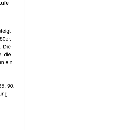
tufe
teigt
80er,
. Die
l die
nn ein
85, 90,
mung