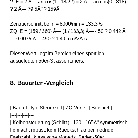
?_E = 2 Ã— arccos(1 - 18/22) = 2 Ã— arccos(0,1818)
? 2 Ã— 79,5Â° ? 159Â°
Zeitquerschnitt bei n = 8000/min = 133,3 /s:
ZQ_E = (159 / 360) Ã— (1 / 133,3) Ã— 450 ? 0,442 Ã
— 0,0075 Ã— 450 ? 1,49 mmÂ²Â·s
Dieser Wert liegt im Bereich eines sportlich
ausgelegten 50er-Strassentuners.
8. Bauarten-Vergleich
| Bauart | typ. Steuerzeit | ZQ-Vorteil | Beispiel |
|---|---|---|---|
| Kolbensteuerung (Schlitz) | 130 - 165Â° symmetrisch
| einfach, robust, kein Rueckschlag bei niedriger
Drehzahl | klassische Mopeds, Serien-50er |