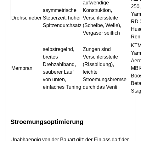
aufwendige
250,
asymmetrische
Konstruktion,
Yam
Drehschieber
Steuerzeit, hoher
Verschleissteile
RD 
Spitzendurchsatz
(Scheibe, Welle),
Hus
Vergaser seitlich
Ren
KTM
selbstregelnd,
Zungen sind
Yam
breites
Verschleissteile
Aero
Drehzahlband,
(Rissbildung),
Membran
MB
sauberer Lauf
leichte
Boos
von unten,
Stroemungsbremse
Bet
einfaches Tuning
durch das Ventil
Stag
Stroemungsoptimierung
Unabhaengig von der Bauart gilt: der Einlass darf der