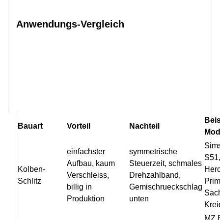
Anwendungs-Vergleich
Beis
Bauart
Vorteil
Nachteil
Mod
Sim
einfachster
symmetrische
S51
Aufbau, kaum
Steuerzeit, schmales
Kolben-
Herc
Verschleiss,
Drehzahlband,
Schlitz
Prim
billig in
Gemischrueckschlag
Sach
Produktion
unten
Krei
MZ 