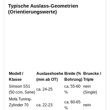
Typische Auslass-Geometrien
(Orientierungswerte)
Modell /
Auslasshoehe
Breite (%
Bruecke /
Klasse
(mm ab OT)
Bohrung)
Triple
Simson S51
ca. 55-60
nein
ca. 24-25
(50 ccm, Serie)
%
(Single)
Mofa Tuning-
ca. 60-65
Zylinder 70
ca. 22-23
nein
%