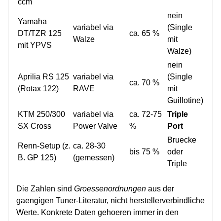
ccm
nein
Yamaha
variabel via
(Single
DT/TZR 125
ca. 65 %
Walze
mit
mit YPVS
Walze)
nein
Aprilia RS 125
variabel via
(Single
ca. 70 %
(Rotax 122)
RAVE
mit
Guillotine)
KTM 250/300
variabel via
ca. 72-75
Triple
SX Cross
Power Valve
%
Port
Bruecke
Renn-Setup (z.
ca. 28-30
bis 75 %
oder
B. GP 125)
(gemessen)
Triple
Die Zahlen sind
Groessenordnungen
aus der
gaengigen Tuner-Literatur, nicht herstellerverbindliche
Werte. Konkrete Daten gehoeren immer in den