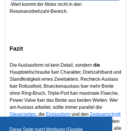
-Wert kommt der Motor nicht in den
Resonanzdrehzahl-Bereich.
Fazit
Die Auslassform ist kein Detail, sondern
die
Hauptstellschraube fuer Charakter, Drehzahlband und
Standfestigkeit eines Zweitakters. Rechteck-Auslass
fuer Robustheit, Brueckenauslass fuer mehr Breite
ohne Ring-Bruch, Triple-Port fuer maximale Flaeche,
Power Valve fuer das Beste aus beiden Welten. Wer
am Auslass arbeitet, sollte immer parallel die
Steuerzeiten
, die
Einlassform
und den
Zeitquerschnitt
mitdenken - sonst gewinnt man oben, was man unten
verliert. Sauber gemessen, mit P400-P600 poliert, alle
Diese Seite nutzt Werbung (Google